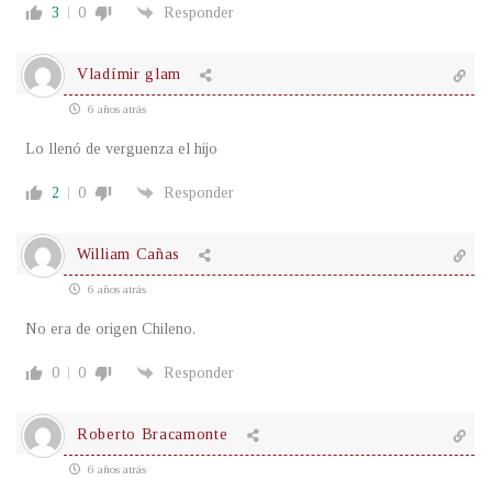
3
0
Responder
Vladímir glam
6 años atrás
Lo llenó de verguenza el hijo
2
0
Responder
William Cañas
6 años atrás
No era de origen Chileno.
0
0
Responder
Roberto Bracamonte
6 años atrás