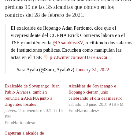
pérdidas 19 de las 35 alcaldías que obtuvo en los
comicios del 28 de febrero de 2021.
El exalcalde de Ilopango Adan Perdomo, dice que el
vicepresidente del COENA Erick Contreras labora en el
TSE y también en la
@AsambleaSV
, recibiendo dos salarios
de instituciones públicas. Escuchen como manipulan las
actas en el TSE
pic.twitter.com/aoUarHuACu
— Sara Ayala (@Sara_AyalaSv)
January 31, 2022
Exalcalde de Soyapango, Juan
Alcaldías de Soyapango e
Pablo Álvarez, también
Ilopango cierran junio
renuncia a ARENA junto a
celebrando el día del maestro
dirigentes locales
sábado, 30 junio 2018 9:19 PM
jueves, 11 noviembre 2021 12:14
En «Nacionales»
PM
En «Nacionales»
Capturan a alcalde de