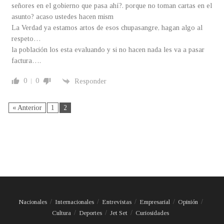
señores en el gobierno que pasa ahí?. porque no toman cartas en el
asunto? acaso ustedes hacen mism
La Verdad ya estamos artos de esos chupasangre, hagan algo al
respeto…
la población los esta evaluando y si no hacen nada les va a pasar
factura….
0
0
Responder
« Anterior
1
2
Nacionales
Internacionales
Entrevistas
Empresarial
Opinión
Cultura
Deportes
Jet Set
Curiosidades