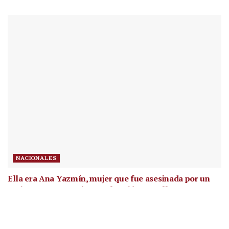
NACIONALES
Ella era Ana Yazmín, mujer que fue asesinada por un
vecino que mantenía una obsesión con ella
por
Redacción Diario La Página
hace 2 días