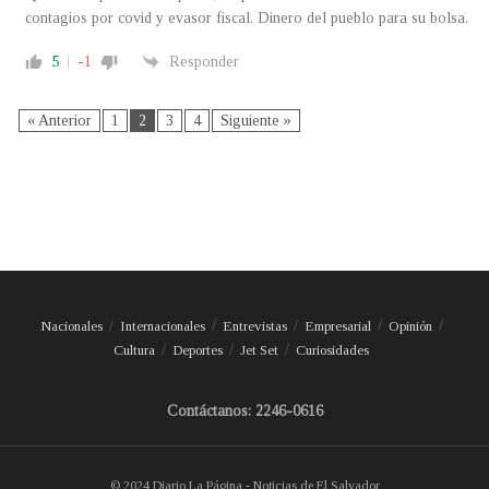
contagios por covid y evasor fiscal. Dinero del pueblo para su bolsa.
5
-1
Responder
« Anterior
1
2
3
4
Siguiente »
Nacionales
Internacionales
Entrevistas
Empresarial
Opinión
Cultura
Deportes
Jet Set
Curiosidades
Contáctanos: 2246-0616
© 2024 Diario La Página - Noticias de El Salvador