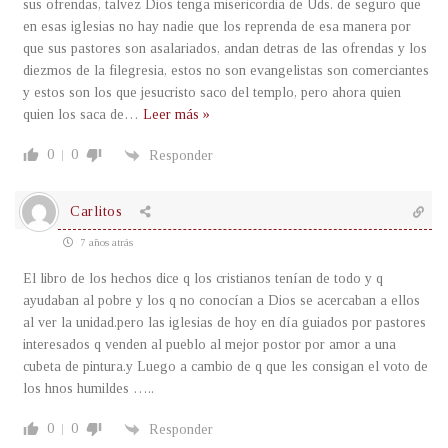
sus ofrendas, talvez Dios tenga misericordia de Uds. de seguro que
en esas iglesias no hay nadie que los reprenda de esa manera por
que sus pastores son asalariados, andan detras de las ofrendas y los
diezmos de la filegresia, estos no son evangelistas son comerciantes
y estos son los que jesucristo saco del templo, pero ahora quien
quien los saca de
…
Leer más »
0
0
Responder
Carlitos
7 años atrás
El libro de los hechos dice q los cristianos tenían de todo y q
ayudaban al pobre y los q no conocían a Dios se acercaban a ellos
al ver la unidad.pero las iglesias de hoy en día guiados por pastores
interesados q venden al pueblo al mejor postor por amor a una
cubeta de pintura.y Luego a cambio de q que les consigan el voto de
los hnos humildes …..
0
0
Responder