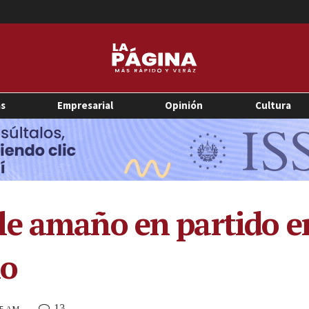
as
Empresarial
Opinión
Cultura
e amaño en partido en
ño
13
05 AM