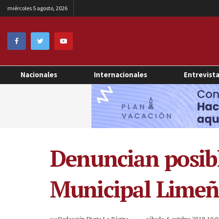
miércoles 5 agosto, 2026
Nacionales
Internacionales
Entrevist
Denuncian posibl
Municipal Lime
por
Redacción Diario La Página
sábado, 6 octubre 2018 10: