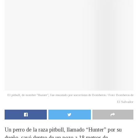
El pitbull, de nombre "Hunter", fue rescatado por socorristas de Bomberos./ Foto: Bomberos de
El Salvador
Un perro de la raza pitbull, llamado “Hunter” por su
dueño, cayó dentro de un pozo a 18 metros de