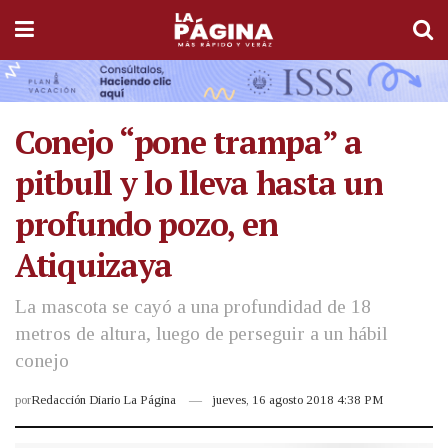
Conejo “pone trampa” a
pitbull y lo lleva hasta un
profundo pozo, en
Atiquizaya
La mascota se cayó a una profundidad de 18
metros de altura, luego de perseguir a un hábil
conejo
por
Redacción Diario La Página
jueves, 16 agosto 2018 4:38 PM