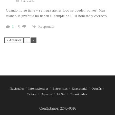
3 años atrás
Cuando no se tiene y se llega atener loco se pueden volver! Mas
cuando la juventud no tienen El temple de SER honesto y correcto.
1
0
Responder
« Anterior
1
2
Nacionales
Internacionales
Entrevistas
Empresarial
Opinión
Cultura
Deportes
Jet Set
Curiosidades
Contáctanos: 2246-0616