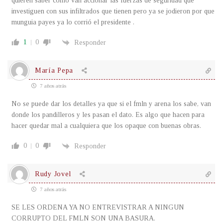
quieren saber como van accionar las fuerzas de seguridad que
investiguen con sus infiltrados que tienen pero ya se jodieron por que
munguia payes ya lo corrió el presidente .
1
0
Responder
María Pepa
7 años atrás
No se puede dar los detalles ya que si el fmln y arena los sabe, van
donde los pandilleros y les pasan el dato. Es algo que hacen para
hacer quedar mal a cualquiera que los opaque con buenas obras.
0
0
Responder
Rudy Jovel
7 años atrás
SE LES ORDENA YA NO ENTREVISTRAR A NINGUN
CORRUPTO DEL FMLN SON UNA BASURA.