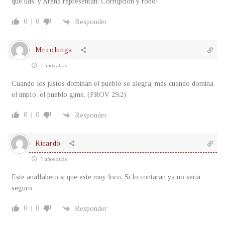
que uds. y Arena representan: Corrupción y robo!
0
0
Responder
Mr.colunga
7 años atrás
Cuando los justos dominan el pueblo se alegra, más cuando domina
el impío, el pueblo gime. (PROV 29,2)
0
0
Responder
Ricardo
7 años atrás
Este analfabeto si que este muy loco. Si lo contaran ya no seria
seguro
0
0
Responder