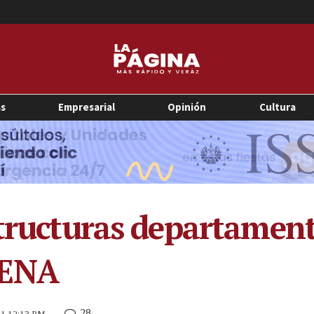
as
Empresarial
Opinión
Cultura
structuras departamen
RENA
28
021 12:13 PM