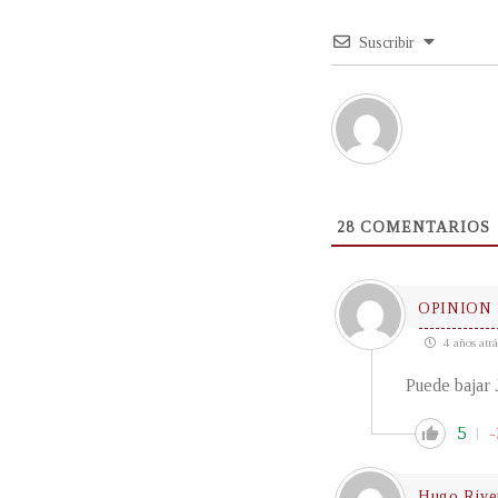
Suscribir
28
COMENTARIOS
OPINION
4 años atrá
Puede bajar 
5
-
Hugo Rive