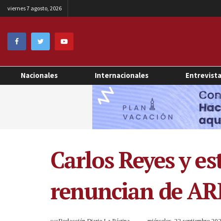
viernes 7 agosto, 2026
Nacionales
Internacionales
Entrevist
Carlos Reyes y e
renuncian de A
por
Redacción Diario La Página
miércoles, 22 septiembre 2