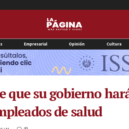
as
Empresarial
Opinión
Cultura
ce que su gobierno har
empleados de salud
40
:08 AM