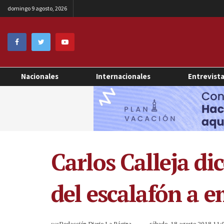
domingo 9 agosto, 2026
Nacionales
Internacionales
Entrevist
Carlos Calleja di
del escalafón a 
por
Redacción Diario La Página
sábado, 18 agosto 2018 11