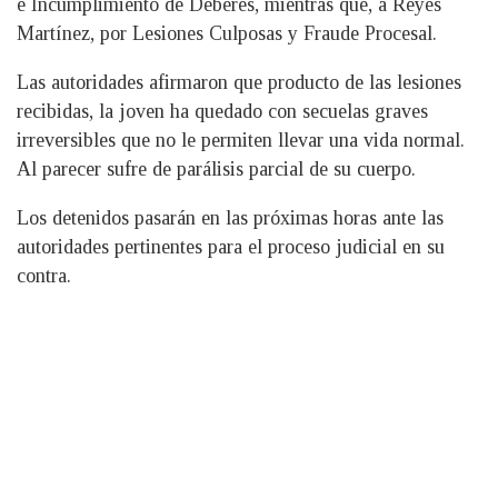
e Incumplimiento de Deberes, mientras que, a Reyes
Martínez, por Lesiones Culposas y Fraude Procesal.
Las autoridades afirmaron que producto de las lesiones
recibidas, la joven ha quedado con secuelas graves
irreversibles que no le permiten llevar una vida normal.
Al parecer sufre de parálisis parcial de su cuerpo.
Los detenidos pasarán en las próximas horas ante las
autoridades pertinentes para el proceso judicial en su
contra.
PNC captura a vigilante de la
Estudiante de la UES muere en
UES por violar a una menor de
prácticas agrícolas en San Luis
edad
Talpa, La Paz