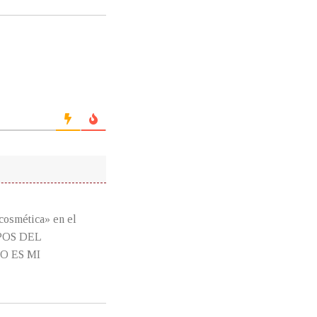
smética» en el
POS DEL
NO ES MI