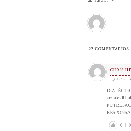
Suscribir
22
COMENTARIOS
CHRIS H
2 años atrá
DIALÉCTICA
arriate d
PUTREFACTO
RESPONSA
0
0