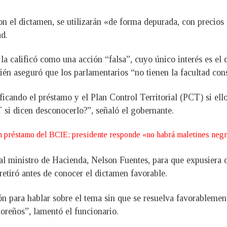
on el dictamen, se utilizarán «de forma depurada, con precios
ad.
e la calificó como una acción “falsa”, cuyo único interés es el
én aseguró que los parlamentarios “no tienen la facultad const
icando el préstamo y el Plan Control Territorial (PCT) si el
si dicen desconocerlo?”, señaló el gobernante.
en préstamo del BCIE; presidente responde «no habrá maletines neg
 ministro de Hacienda, Nelson Fuentes, para que expusiera det
 retiró antes de conocer el dictamen favorable.
ón para hablar sobre el tema sin que se resuelva favorablemen
doreños”, lamentó el funcionario.