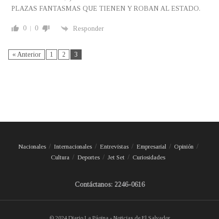
PLAZAS FANTASMAS QUE TIENEN Y ROBAN AL ESTADO.
0
0
Responder
« Anterior
1
2
3
Nacionales
Internacionales
Entrevistas
Empresarial
Opinión
Cultura
Deportes
Jet Set
Curiosidades
Contáctanos: 2246-0616
© 2024 Diario La Página - Noticias de El Salvador