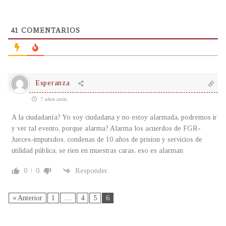
41
COMENTARIOS
Esperanza
7 años atrás
A la ciudadanía? Yo soy ciudadana y no estoy alarmada, podremos ir
y ver tal evento, porque alarma? Alarma los acuerdos de FGR-
Jueces-imputsdos, condenas de 10 años de prision y servicios de
utilidad pública, se rien en muestras caras, eso es alarman
0
0
Responder
« Anterior
1
…
4
5
6