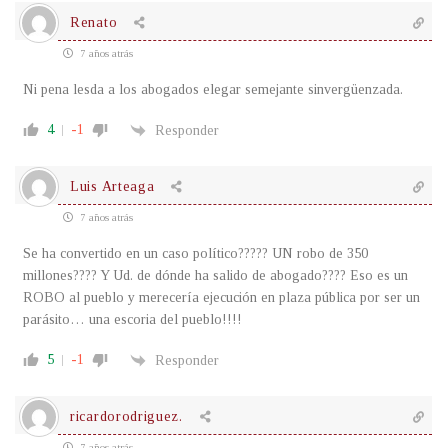
Renato
7 años atrás
Ni pena lesda a los abogados elegar semejante sinvergüenzada.
4
-1
Responder
Luis Arteaga
7 años atrás
Se ha convertido en un caso político????? UN robo de 350
millones???? Y Ud. de dónde ha salido de abogado???? Eso es un
ROBO al pueblo y merecería ejecución en plaza pública por ser un
parásito… una escoria del pueblo!!!!
5
-1
Responder
ricardorodriguez.
7 años atrás