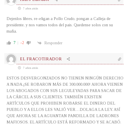
7 años atrás
Dejenlos libres, re-eligan a Pollo Crudo, pongan a Calleja de
presidente, y nos vamos todos del pais. Quedense solos con su
mafia.
7
-2
Responder
EL FRACOTIRADOR
7 años atrás
ESTOS DESVERGONZADOS NO TIENEN NINGÚN DERECHO
A NADA.¡SE ROBARON MÁS DE 300.000.000! AHORA VIENEN
LOS ABOGADOS CON SUS LEGULEYADAS PARA SACAR DE
LA CÁRCEL A SUS CLIENTES. TAMBIÉN EXISTEN
ARTÍCULOS QUE PROHIBEN ROBARSE EL DINERO DEL
PUEBLO Y A ELLOS LES VALIÓ VER…DOLAGA LA LEY. ASÍ
QUE AHORA SE LA AGUANTAN PANDILLA DE LADRONES
MAFIOSOS. EL ARTÍCULO ESTÁ REFORMADO Y SE ACABÓ.