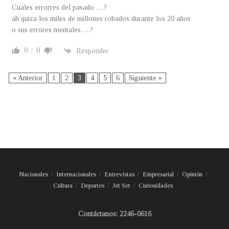
Cuales errorres del pasado …?
ah quiza los miles de millones robados durante los 20 años
o sus errores mentales….?
0
0
Responder
« Anterior
1
2
3
4
5
6
Siguiente »
Nacionales
Internacionales
Entrevistas
Empresarial
Opinión
Cultura
Deportes
Jet Set
Curiosidades
Contáctanos: 2246-0616