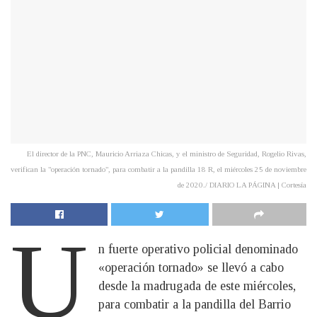
El director de la PNC, Mauricio Arriaza Chicas, y el ministro de Seguridad, Rogelio Rivas,
verifican la "operación tornado", para combatir a la pandilla 18 R, el miércoles 25 de noviembre
de 2020./ DIARIO LA PÁGINA | Cortesía
U
n fuerte operativo policial denominado
«operación tornado» se llevó a cabo
desde la madrugada de este miércoles,
para combatir a la pandilla del Barrio