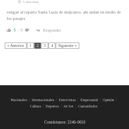
5 años atrás
vengan al reparto Santa Lucia de mejicanos, ahi andan en medio de
los pasajes
5
0
Responder
« Anterior
1
2
3
4
Siguiente »
Nacionales
Internacionales
Entrevistas
Empresarial
Opinión
Cultura
Deportes
Jet Set
Curiosidades
Contáctanos: 2246-0616