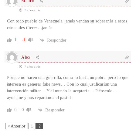
Mauro
7 años atrás
Con todo pueblo de Venezuela, jamás vendan su soberanía a estos
criminales títeres…jamás
1
-1
Responder
Alex
7 años atrás
Porque no hacen una guerrilla, como lo haría un pobre, pero lo que
interesa es generar fake news… Con lo cual justificarían una
intervención militar… Y el mundo la aceptaría… Piénsenlo…
ayudame y nos repartimos el pastel.
0
0
Responder
« Anterior
1
2