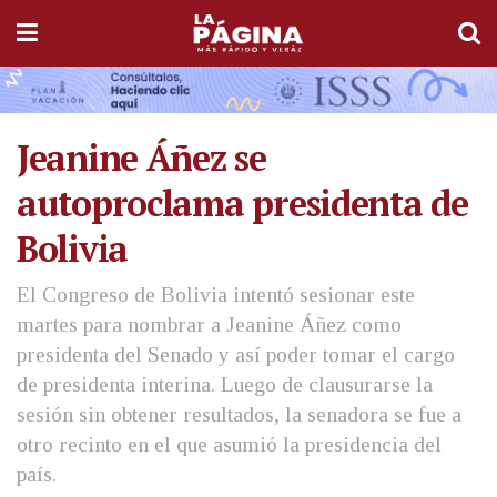
Jeanine Áñez se
autoproclama presidenta de
Bolivia
El Congreso de Bolivia intentó sesionar este
martes para nombrar a Jeanine Áñez como
presidenta del Senado y así poder tomar el cargo
de presidenta interina. Luego de clausurarse la
sesión sin obtener resultados, la senadora se fue a
otro recinto en el que asumió la presidencia del
país.