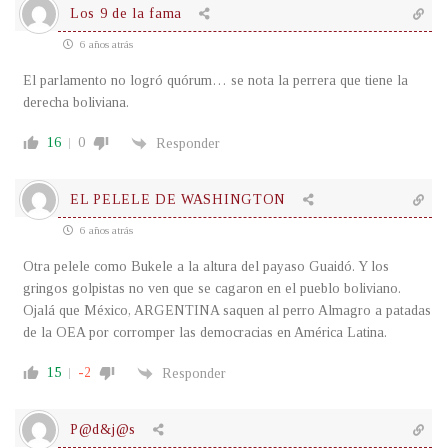
Los 9 de la fama
6 años atrás
El parlamento no logró quórum… se nota la perrera que tiene la
derecha boliviana.
16
0
Responder
EL PELELE DE WASHINGTON
6 años atrás
Otra pelele como Bukele a la altura del payaso Guaidó. Y los
gringos golpistas no ven que se cagaron en el pueblo boliviano.
Ojalá que México, ARGENTINA saquen al perro Almagro a patadas
de la OEA por corromper las democracias en América Latina.
15
-2
Responder
P@d&j@s