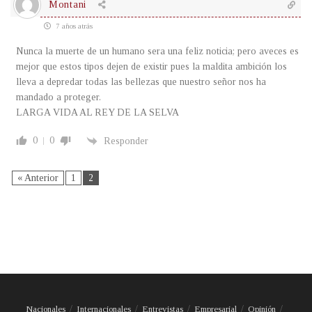
Montani
7 años atrás
Nunca la muerte de un humano sera una feliz noticia; pero aveces es
mejor que estos tipos dejen de existir pues la maldita ambición los
lleva a depredar todas las bellezas que nuestro señor nos ha
mandado a proteger.
LARGA VIDA AL REY DE LA SELVA
0
0
Responder
« Anterior
1
2
Nacionales
Internacionales
Entrevistas
Empresarial
Opinión