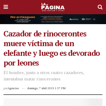
Cazador de rinocerontes
muere víctima de un
elefante y luego es devorado
por leones
El hombre, junto a otros cuatro cazadores,
intentaban matar rinocerontes
por
Agencias
domingo, 7 abril 2019 1:37 PM