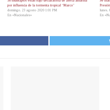
50 municipios están bajo declaratoria de alerta amarilla
Se mant
por influencia de la tormenta tropical “Marco”
Presió
domingo, 23 agosto 2020 1:01 PM
lunes,
En «Nacionales»
En «Na