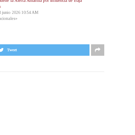
iene la Alerta Amarilla por influencia de Baja
n
 8 junio 2026 10:54 AM
cionales»
Tweet