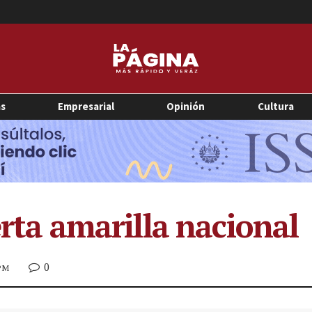
as
Empresarial
Opinión
Cultura
erta amarilla nacional
0
 PM