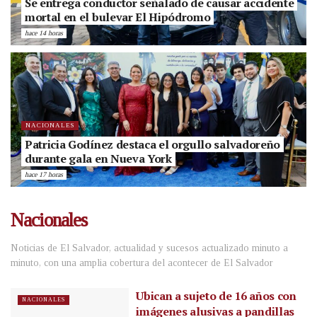
Se entrega conductor señalado de causar accidente
mortal en el bulevar El Hipódromo
hace 14 horas
NACIONALES
Patricia Godínez destaca el orgullo salvadoreño
durante gala en Nueva York
hace 17 horas
Nacionales
Noticias de El Salvador, actualidad y sucesos actualizado minuto a
minuto, con una amplia cobertura del acontecer de El Salvador
Ubican a sujeto de 16 años con
NACIONALES
imágenes alusivas a pandillas