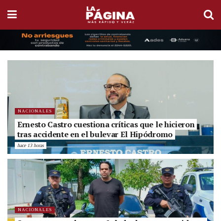
NACIONALES
Ernesto Castro cuestiona críticas que le hicieron
tras accidente en el bulevar El Hipódromo
hace 13 horas
NACIONALES