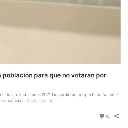
a población para que no votaran por
ades desarrolladas en el 2021 las perdieron porque hubo “amaño”
Presidente
 no reconocía …
Sigue leyendo
de
ARENA
comentar
16
dice
que