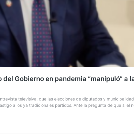
o del Gobierno en pandemia “manipuló” a l
entrevista televisiva, que las elecciones de diputados y municipalid
stigo a los ya tradicionales partidos. Ante la pregunta de que si él