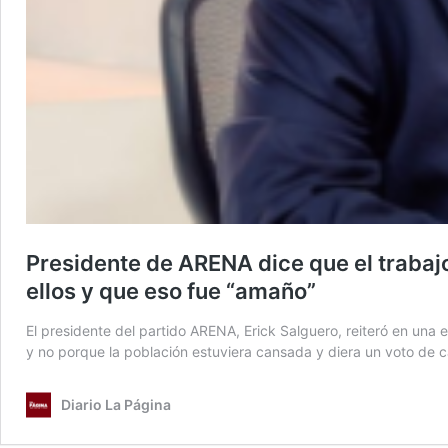
Presidente de ARENA dice que el trabaj
ellos y que eso fue “amaño”
El presidente del partido ARENA, Erick Salguero, reiteró en una 
y no porque la población estuviera cansada y diera un voto de ca
Diario La Página