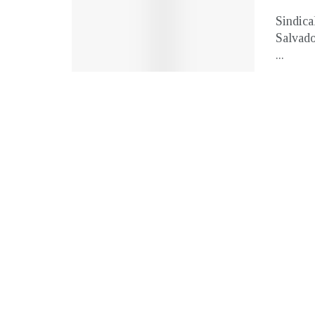
Sindica
Salvado
...